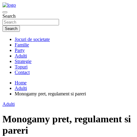
Skip
to
Just another WordPress site
content
Search
JocuriDeSocietate.Ro
Search
Jocuri de societate
Familie
Party
Adulti
Strategie
Topuri
Contact
Home
Adulti
Monogamy pret, regulament si pareri
Adulti
Monogamy pret, regulament si
pareri