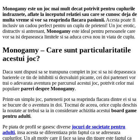
Monogamy este un joc mai mult decat potrivit pentru cuplurile
indraznete, aflate la inceputul relatiei sau care se cunosc deja de
multa vreme si vor sa reaprinda flacara pasiunii.
Acesta poate fi
inclusiv un cadou perfect pentru un cuplu de prieteni! Un joc erotic,
distractiv si antrenant,
Monogamy
este ideal pentru persoanele care
vor sa isi depaseasca limitele si sa aduca ceva nou in viata de cuplu.
Monogamy – Care sunt particularitatile
acestui joc?
Daca sunt dispusi sa se transpuna complet in joc si sa isi depaseasca
barierele ce tin de inhibitii si dezvaluiri picante, cei doi parteneri vor
trai o adevarata aventura pe parcursul acestui joc, potrivit celor mai
populare
pareri despre Monogamy
.
Printr-un simplu joc, partenerii pot sa reaprinda flacara dintre ei si sa
se bucure de o aventura in doi. Tocmai de aceea, orice cuplu deschis
la noutate ar trebui sa ia in considerare achizitia acestui
board game
pentru adulti
.
Pe piata de profil se gasesc diverse
jocuri de societate pentru
adulti
, insa acesta se diferentiaza prin faptul ca se adreseaza
cuplurilor. Un alt motiv care il face sa iasa din tipare este faptul ca