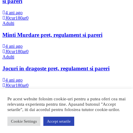
si pareri
4 ani ago
J0cur180ar0
Adulti
Minti Murdare pret, regulament si pareri
4 ani ago
J0cur180ar0
Adulti
Jocuri in dragoste pret, regulament si pareri
4 ani ago
J0cur180ar0
Adulti
Pe acest website folosim cookie-uri pentru a putea oferi cea mai
Batalia Cuplurilor pret, regulament si pareri
relevanta experienta pentru tine. Apasand butonul "Accept
setarile", iti dai acordul pentru folosirea tututor cookie-urilor.
4 ani ago
J0cur180ar0
Cookie Settings
Accept setarile
Copyright © Toate drepturile rezervate | Theme by
Mantrabrain