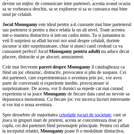
devine un mijloc de comunicare intre parteneri, acestia avand ocazia
sa se vorbeasca deschis, sa se exploreze si sa se cunoasca mai bine
unul pe celalalt.
Jocul Monogamy
este ideal pentru a-ti cunoaste mai bine partenerul
sau partenera si pentru a duce relatia la un alt nivel. Toate acestea
intr-o maniera distractiva si intr-un cadru intim. Tu si jumatatea ta
veti fi surprinsi sa aflati lucruri noi unul despre celalalt, dorinte
ascunse si idei surprinzatoare, chiar si atunci cand credeati ca va
cunoasteti perfect! Jocul
Monogamy pentru adulti
nu aduce decat
placere, distractie si pe alocuri, amuzament.
Cele mai frecvente
pareri despre Monogamy
il catalogheaza ca
fiind un joc obraznic, distractiv, provocator si plin de suspans. Cei
doi parteneri, care experimenteaza o aventura prin joc, vor avea
parte de conversatii si experiente inedite, provocatoare si
surprinzatoare. De aceea, vor fi dornici sa repede cat mai curand
experienta si sa joace
Monogamy
de fiecare data cand au nevoie sa
depaseasca monotonia. Cu fiecare joc vor incerca lucruri interesante
si vor trai o noua aventura.
Spre deosebire de majoritatea
celorlalte jocuri de societate
, care se
joaca in grupuri mari de prieteni, acesta se concentreaza doar pe
cuplu, cei doi parteneri fiind personajele principale. Pentru cei aflati
la inceputul relatiei,
Monogamy
poate fi o modalitate distractiva,