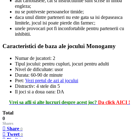
atat cartonasele, cat si instructiunile sunt scrise in limba
engleza;
nu se potriveste persoanelor timide;
daca unul dintre parteneri nu este gata sa isi depaseasca
limitele, jocul isi poate pierde din farmec;
unele provocari pot fi inconfortabile pentru partenerii cu
inhibitii.
Caracteristici de baza ale jocului
Monogamy
Numar de jucatori: 2
Tipul jocului: pentru cupluri, jocuri pentru adulti
Nivel de dificultate: usor
Durata: 60-90 de minute
Pret:
Vezi pretul de azi al jocului
Distractiv: 4 stele din 5
Il joci si a doua oara: DA
Vrei sa afli si alte lucruri despre acest joc?
Da click AICI
!
Total
0
Shares
Share
0
Tweet
0