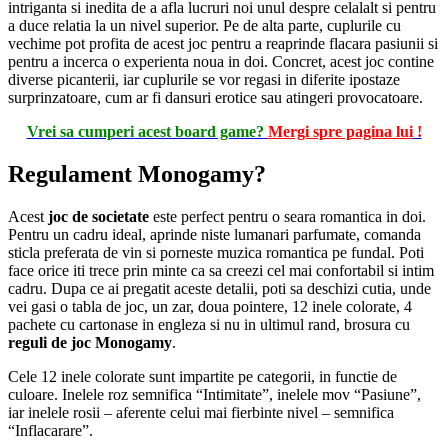
intriganta si inedita de a afla lucruri noi unul despre celalalt si pentru
a duce relatia la un nivel superior. Pe de alta parte, cuplurile cu
vechime pot profita de acest joc pentru a reaprinde flacara pasiunii si
pentru a incerca o experienta noua in doi. Concret, acest joc contine
diverse picanterii, iar cuplurile se vor regasi in diferite ipostaze
surprinzatoare, cum ar fi dansuri erotice sau atingeri provocatoare.
Vrei sa cumperi acest board game?
Mergi spre pagina lui
!
Regulament Monogamy?
Acest
joc de societate
este perfect pentru o seara romantica in doi.
Pentru un cadru ideal, aprinde niste lumanari parfumate, comanda
sticla preferata de vin si porneste muzica romantica pe fundal. Poti
face orice iti trece prin minte ca sa creezi cel mai confortabil si intim
cadru. Dupa ce ai pregatit aceste detalii, poti sa deschizi cutia, unde
vei gasi o tabla de joc, un zar, doua pointere, 12 inele colorate, 4
pachete cu cartonase in engleza si nu in ultimul rand, brosura cu
reguli de joc Monogamy
.
Cele 12 inele colorate sunt impartite pe categorii, in functie de
culoare. Inelele roz semnifica “Intimitate”, inelele mov “Pasiune”,
iar inelele rosii – aferente celui mai fierbinte nivel – semnifica
“Inflacarare”.