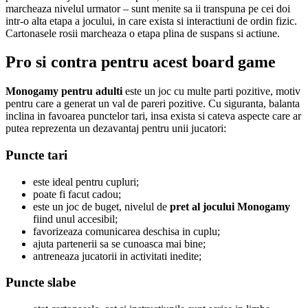
marcheaza nivelul urmator – sunt menite sa ii transpuna pe cei doi
intr-o alta etapa a jocului, in care exista si interactiuni de ordin fizic.
Cartonasele rosii marcheaza o etapa plina de suspans si actiune.
Pro si contra pentru acest board game
Monogamy pentru adulti
este un joc cu multe parti pozitive, motiv
pentru care a generat un val de pareri pozitive. Cu siguranta, balanta
inclina in favoarea punctelor tari, insa exista si cateva aspecte care ar
putea reprezenta un dezavantaj pentru unii jucatori:
Puncte tari
este ideal pentru cupluri;
poate fi facut cadou;
este un joc de buget, nivelul de
pret al jocului Monogamy
fiind unul accesibil;
favorizeaza comunicarea deschisa in cuplu;
ajuta partenerii sa se cunoasca mai bine;
antreneaza jucatorii in activitati inedite;
Puncte slabe