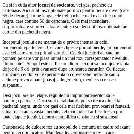
Ca si in cutia altor
jocuri de societate
, vei gasi pachete cu
cartonase. Aici sunt inscriptionate porunci pentru fiecare nivel (cate
65 de fiecare), iar pe langa cele trei pachete mai exista inca unul
negru, care contine 50 de cartonase. Cele mai incendiare,
surprinzatoare si provocatoare fantezii si idei sunt inscriptionate pe
cartile din pachetul negru.
Inceputul jocului este marcat de o privire intensa in ochii
partenerului/partenerei. Cel care clipeste primul pierde, iar partenerul
este cel care arunca primul zarurile. Cei doi jucatori au cate un
pointer, pe care vor plasa initial un inel roz, corespunzator nivelului
“Intimitate”. Scopul este ca fiecare dintre cei doi sa inconjoare tabla
de joc de 6 ori, prin avansare dupa aruncarea zarurilor. Cu fiecare
aruncare, cei doi vor experimenta o conversatie fierbinte sau o
actiune provocatoare (masaj, atingeri etc.), menite sa creasca
suspansul.
Desi jocul are trei etape, regulile nu impun partenerilor sa le
parcurga pe toate. Daca sunt nerabdatori, pot sa treaca direct la
pachetul negru, unde vor gasi cele mai fierbinti provocari si fantezii.
Chiar daca au aceasta libertate, cel mai indicat ar fi sa treaca prin
toate etapele jocului, pentru a amplifica tensiunea si suspansul.
Cartonasele de culoare roz au scopul de a contura un cadru relaxant
pentru cei doi jucatori. Mai departe, cartonasele mov – care