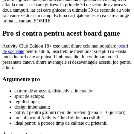
aflat la rand – cei care ghicesc in primele 30 de secunde avanseaza
doua campuri, iar cei care ghicesc in ultimele 30 de secunde au voie
sa avanseze doar un camp. Echipa castigatoare este cea care ajunge
prima la campul SOSIRE.
Pro si contra pentru acest board game
Activity Club Edition 18+ este unul dintre cele mai populare
jocuri
de societate
pentru adulti, insa trebuie mentionat si faptul ca exista
unele lucruri care ar putea fi imbunatatite. In continuare vor fi
prezentate cateva dintre avantajele si dezavantajele acestui joc pentru
adulti:
Argumente pro
extrem de amuzant, distractiv si interactiv;
spirit de echipa;
reguli simple;
design imbunatatit;
potrivit pentru grupuri mari de prieteni (pana la 16 jucatori);
pret al jocului Activity Club Edition accesibil;
ideal pentru a petrece timp de calitate cu prietenii.