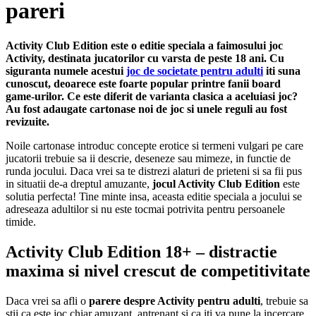
pareri
Activity Club Edition este o editie speciala a faimosului joc
Activity, destinata jucatorilor cu varsta de peste 18 ani. Cu
siguranta numele acestui
joc de societate pentru adulti
iti suna
cunoscut, deoarece este foarte popular printre fanii board
game-urilor. Ce este diferit de varianta clasica a aceluiasi joc?
Au fost adaugate cartonase noi de joc si unele reguli au fost
revizuite.
Noile cartonase introduc concepte erotice si termeni vulgari pe care
jucatorii trebuie sa ii descrie, deseneze sau mimeze, in functie de
runda jocului. Daca vrei sa te distrezi alaturi de prieteni si sa fii pus
in situatii de-a dreptul amuzante,
jocul Activity Club Edition
este
solutia perfecta! Tine minte insa, aceasta editie speciala a jocului se
adreseaza adultilor si nu este tocmai potrivita pentru persoanele
timide.
Activity Club Edition 18+ – distractie
maxima si nivel crescut de competitivitate
Daca vrei sa afli o
parere despre Activity pentru adulti
, trebuie sa
stii ca este joc chiar amuzant, antrenant si ca iti va pune la incercare