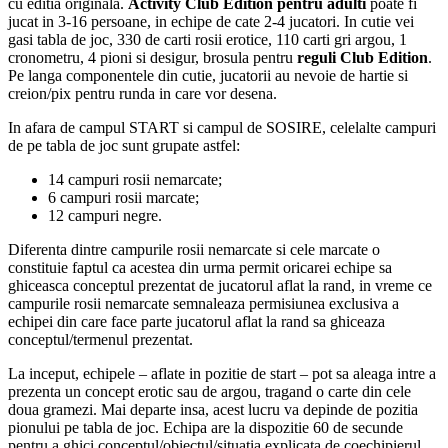
cu editia originala.
Activity Club Edition pentru adulti
poate fi
jucat in 3-16 persoane, in echipe de cate 2-4 jucatori. In cutie vei
gasi tabla de joc, 330 de carti rosii erotice, 110 carti gri argou, 1
cronometru, 4 pioni si desigur, brosula pentru
reguli Club Edition
.
Pe langa componentele din cutie, jucatorii au nevoie de hartie si
creion/pix pentru runda in care vor desena.
In afara de campul START si campul de SOSIRE, celelalte campuri
de pe tabla de joc sunt grupate astfel:
14 campuri rosii nemarcate;
6 campuri rosii marcate;
12 campuri negre.
Diferenta dintre campurile rosii nemarcate si cele marcate o
constituie faptul ca acestea din urma permit oricarei echipe sa
ghiceasca conceptul prezentat de jucatorul aflat la rand, in vreme ce
campurile rosii nemarcate semnaleaza permisiunea exclusiva a
echipei din care face parte jucatorul aflat la rand sa ghiceaza
conceptul/termenul prezentat.
La inceput, echipele – aflate in pozitie de start – pot sa aleaga intre a
prezenta un concept erotic sau de argou, tragand o carte din cele
doua gramezi. Mai departe insa, acest lucru va depinde de pozitia
pionului pe tabla de joc. Echipa are la dispozitie 60 de secunde
pentru a ghici conceptul/obiectul/situatia explicata de coechipierul