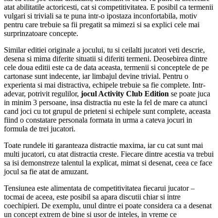
atat abilitatile actoricesti, cat si competitivitatea. E posibil ca termenii
vulgari si triviali sa te puna intr-o ipostaza inconfortabila, motiv
pentru care trebuie sa fii pregatit sa mimezi si sa explici cele mai
surprinzatoare concepte.
Similar editiei originale a jocului, tu si ceilalti jucatori veti descrie,
desena si mima diferite situatii si diferiti termeni. Deosebirea dintre
cele doua editii este ca de data aceasta, termenii si conceptele de pe
cartonase sunt indecente, iar limbajul devine trivial. Pentru o
experienta si mai distractiva, echipele trebuie sa fie complete. Intr-
adevar, potrivit regulilor,
jocul Activity Club Edition
se poate juca
in minim 3 persoane, insa distractia nu este la fel de mare ca atunci
cand joci cu tot grupul de prieteni si echipele sunt complete, aceasta
fiind o constatare personala formata in urma a cateva jocuri in
formula de trei jucatori.
Toate rundele iti garanteaza distractie maxima, iar cu cat sunt mai
multi jucatori, cu atat distractia creste. Fiecare dintre acestia va trebui
sa isi demonstreze talentul la explicat, mimat si desenat, ceea ce face
jocul sa fie atat de amuzant.
Tensiunea este alimentata de competitivitatea fiecarui jucator –
tocmai de aceea, este posibil sa apara discutii chiar si intre
coechipieri. De exemplu, unul dintre ei poate considera ca a desenat
un concept extrem de bine si usor de inteles, in vreme ce