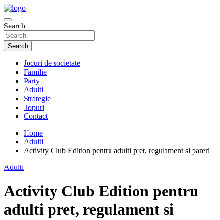
Skip
to
Just another WordPress site
content
Search
JocuriDeSocietate.Ro
Search
Jocuri de societate
Familie
Party
Adulti
Strategie
Topuri
Contact
Home
Adulti
Activity Club Edition pentru adulti pret, regulament si pareri
Adulti
Activity Club Edition pentru
adulti pret, regulament si