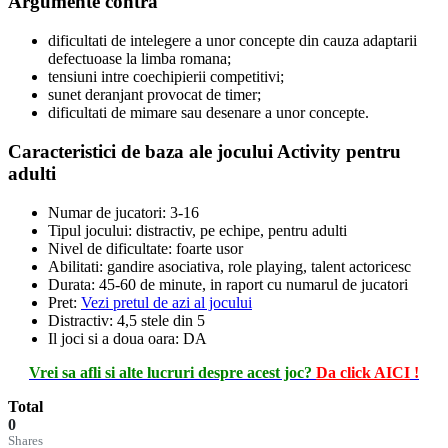
Argumente contra
dificultati de intelegere a unor concepte din cauza adaptarii
defectuoase la limba romana;
tensiuni intre coechipierii competitivi;
sunet deranjant provocat de timer;
dificultati de mimare sau desenare a unor concepte.
Caracteristici de baza ale jocului Activity pentru
adulti
Numar de jucatori: 3-16
Tipul jocului: distractiv, pe echipe, pentru adulti
Nivel de dificultate: foarte usor
Abilitati: gandire asociativa, role playing, talent actoricesc
Durata: 45-60 de minute, in raport cu numarul de jucatori
Pret:
Vezi pretul de azi al jocului
Distractiv: 4,5 stele din 5
Il joci si a doua oara: DA
Vrei sa afli si alte lucruri despre acest joc?
Da click AICI
!
Total
0
Shares