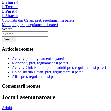
Share
0
Tweet
0
Pin it
0
Share
0
Navigare
Colonistii din Catan, pret, regulament si pareri
Monopoly pret, regulament si pareri
în
Search
articole
Search
Articole recente
Activity pret, regulament si pareri
Monopoly pret, regulament si pareri
Activity Club Edition pentru adulti pret, regulament si pareri
Colonistii din Catan, pret, regulament si pareri
Alias pret, regulament si pareri
Comentarii recente
Jocuri asemanatoare
Adulti