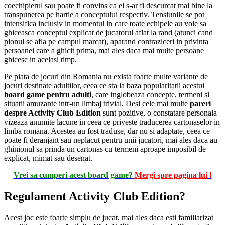
coechipierul sau poate fi convins ca el s-ar fi descurcat mai bine la
transpunerea pe hartie a conceptului respectiv. Tensiunile se pot
intensifica inclusiv in momentul in care toate echipele au voie sa
ghiceasca conceptul explicat de jucatorul aflat la rand (atunci cand
pionul se afla pe campul marcat), aparand contraziceri in privinta
persoanei care a ghicit prima, mai ales daca mai multe persoane
ghicesc in acelasi timp.
Pe piata de jocuri din Romania nu exista foarte multe variante de
jocuri destinate adultilor, ceea ce sta la baza popularitatii acestui
board game pentru adulti
, care inglobeaza concepte, termeni si
situatii amuzante intr-un limbaj trivial. Desi cele mai multe
pareri
despre Activity Club Edition
sunt pozitive, o constatare personala
vizeaza anumite lacune in ceea ce priveste traducerea cartonaselor in
limba romana. Acestea au fost traduse, dar nu si adaptate, ceea ce
poate fi deranjant sau neplacut pentru unii jucatori, mai ales daca au
ghinionul sa prinda un cartonas cu termeni aproape imposibil de
explicat, mimat sau desenat.
Vrei sa cumperi acest board game?
Mergi spre pagina lui
!
Regulament Activity Club Edition?
Acest joc este foarte simplu de jucat, mai ales daca esti familiarizat