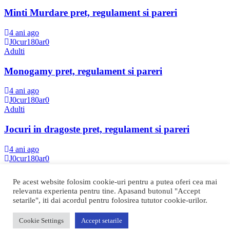
Minti Murdare pret, regulament si pareri
4 ani ago
J0cur180ar0
Adulti
Monogamy pret, regulament si pareri
4 ani ago
J0cur180ar0
Adulti
Jocuri in dragoste pret, regulament si pareri
4 ani ago
J0cur180ar0
Adulti
Pe acest website folosim cookie-uri pentru a putea oferi cea mai
Batalia Cuplurilor pret, regulament si pareri
relevanta experienta pentru tine. Apasand butonul "Accept
setarile", iti dai acordul pentru folosirea tututor cookie-urilor.
4 ani ago
J0cur180ar0
Cookie Settings
Accept setarile
Copyright © Toate drepturile rezervate | Theme by
Mantrabrain