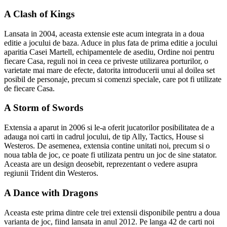
A Clash of Kings
Lansata in 2004, aceasta extensie este acum integrata in a doua
editie a jocului de baza. Aduce in plus fata de prima editie a jocului
aparitia Casei Martell, echipamentele de asediu, Ordine noi pentru
fiecare Casa, reguli noi in ceea ce priveste utilizarea porturilor, o
varietate mai mare de efecte, datorita introducerii unui al doilea set
posibil de personaje, precum si comenzi speciale, care pot fi utilizate
de fiecare Casa.
A Storm of Swords
Extensia a aparut in 2006 si le-a oferit jucatorilor posibilitatea de a
adauga noi carti in cadrul jocului, de tip Ally, Tactics, House si
Westeros. De asemenea, extensia contine unitati noi, precum si o
noua tabla de joc, ce poate fi utilizata pentru un joc de sine statator.
Aceasta are un design deosebit, reprezentant o vedere asupra
regiunii Trident din Westeros.
A Dance with Dragons
Aceasta este prima dintre cele trei extensii disponibile pentru a doua
varianta de joc, fiind lansata in anul 2012. Pe langa 42 de carti noi