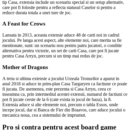
tip Casa, extensia include un scenariu special si un setup alternativ,
care pot fi folosite pentru a reflecta statusul Caselor si pentru a
reduce durata totala a unei ture de joc.
A Feast for Crows
Lansata in 2013, aceasta extensie aduce 48 de carti noi in cadrul
jocului. Pe langa acest aspect, alte elemente noi, care merita sa fie
mentionate, sunt: un scenariu nou pentru patru jucatori, o conditie
alternativa pentru victorie, un set de carti Casa, care pot fi jucate
pentru Casa Arryn, precum si un timp mai redus de joc.
Mother of Dragons
A treia si ultima extensie a jocului Urzeala Tronurilor a aparut in
anul 2018 si aduce in prim-plan Casa Targaryen ca factiune ce poate
fi jucata. De asemenea, este prezenta si Casa Arryn, ceea ce
inseamna ca, prin intermediul acestei extensii, numarul de factiuni ce
pot fi jucate creste de la 6 (cate exista in jocul de baza), la 8.
Extensia aduce si alte elemente noi, precum o tabla Essos, unde
incepe jocul, dar si Banca de Fier din Braavos, care aduce jocului o
mecanica noua, cea a sistemului de imprumut.
Pro si contra pentru acest board game