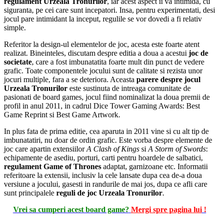
regulament Urzeala Tronurilor
, iar acest aspect ii va intimida, cu
siguranta, pe cei care sunt incepatori. Insa, pentru experimentati, desi
jocul pare intimidant la inceput, regulile se vor dovedi a fi relativ
simple.
Referitor la design-ul elementelor de joc, acesta este foarte atent
realizat. Bineinteles, discutam despre editia a doua a acestui
joc de
societate
, care a fost imbunatatita foarte mult din punct de vedere
grafic. Toate componentele jocului sunt de calitate si rezista unor
jocuri multiple, fara a se deteriora. Aceasta
parere despre jocul
Urzeala Tronurilor
este sustinuta de intreaga comunitate de
pasionati de board games, jocul fiind nominalizat la doua premii de
profil in anul 2011, in cadrul Dice Tower Gaming Awards: Best
Game Reprint si Best Game Artwork.
In plus fata de prima editie, cea aparuta in 2011 vine si cu alt tip de
imbunatatiri, nu doar de ordin grafic. Este vorba despre elemente de
joc care apartin extensiilor
A Clash of Kings
si
A Storm of Swords
:
echipamente de asediu, porturi, carti pentru hoardele de salbatici,
regulament Game of Thrones
adaptat, garnizoane etc. Informatii
referitoare la extensii, inclusiv la cele lansate dupa cea de-a doua
versiune a jocului, gasesti in randurile de mai jos, dupa ce afli care
sunt principalele
reguli de joc Urzeala Tronurilor
.
Vrei sa cumperi acest board game?
Mergi spre pagina lui
!