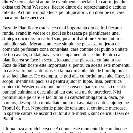
din Westeros, dar si anumite evenimente speciale. In cadrul jocului,
exista trei Punti Westeros, fiecare dintre ele reprezentand o actiune
diferita. Actiunile ii pot afecta pe toti jucatorii, nu doar pe cel care
joaca runda respectiva.
Faza de Planificare este si cea mai importanta din cadrul fiecarei
runde, avand in vedere ca jocul se bazeaza pe planificarea unei
strategii eficiente. In cadrul sau, jucatorul atribuie Ordine tuturor
unitatilor sale. Mecanismul este simplu: se plaseaza un jeton de
comanda pe fiecare zona controlata, care contine cel putin o unitate
de tip cavaler, soldat, nava sau echipament de asediu. Pentru ca
planificarea se face in secret, jetoanele se plaseaza cu fata in jos.
Faza de Planificare este importanta si pentru ca acesta este momentul
in care va trebui sa iti folosesti la maxim abilitatile de bun diplomat
si sa faci aliante. De exemplu, te poti alia cu lordul unei alte Case, in
scopul mentinerii pacii sau pentru ajutor in lupte. Insa, pentru ca
suntem in Westeros si nimic nu este ceea ce pare, nu vei sti decat in
punctul culminant daca aliatul tau este sau nu de incredere. Nici
promisiunile pe care le faci tu nu au caracter obligatoriu, daca, pe
parcurs, descoperi o modalitate mult mai avantajoasa de a ajunge pe
Tronul de Fier. Negocierile pline de tensiune si cuvintele mieroase,
in spatele carora se ascund cu totul alte intentii, sunt deliciul fazei de
Planificare.
Ultima faza a rundei, cea de Actiune, este momentul in care incepe