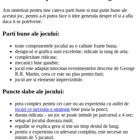
Am sintetizat pentru tine cateva parti bune si mai putin bune ale
acestui joc, pentru a-ti putea face o idee generala despre el si a afla
daca ti se potriveste.
Parti bune ale jocului:
toate componentele jocului au o calitate foarte buna;
design-ul si grafica sunt excelente, ridicate la rang de arta;
complexitate ridicata;
mecanici bine gandite;
jocul este adaptat intocmai evenimentelor descrise de George
R.R. Martin, ceea ce este un plus pentru fani;
jocul are si elemente imprevizibile.
Puncte slabe ale jocului:
prea complex pentru cei care nu au experienta cu astfel de
jocuri ce necesita o strategie
bine pusa la punct;
durata ridicata – un joc se poate intinde pe parcursul a 4 ore;
setup-ul jocului dureaza mult;
regulile se explica greu si intr-un timp destul de lung;
pentru o experienta cu adevarat completa, este necesar un
minim de 5 jucatori.