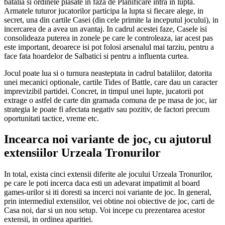
batalia si ordinele plasate in faza de Planificare intra in lupta.
Armatele tuturor jucatorilor participa la lupta si fiecare alege, in
secret, una din cartile Casei (din cele primite la inceputul jocului), in
incercarea de a avea un avantaj. In cadrul acestei faze, Casele isi
consolideaza puterea in zonele pe care le controleaza, iar acest pas
este important, deoarece isi pot folosi arsenalul mai tarziu, pentru a
face fata hoardelor de Salbatici si pentru a influenta curtea.
Jocul poate lua si o turnura neasteptata in cadrul bataliilor, datorita
unei mecanici optionale, cartile Tides of Battle, care dau un caracter
imprevizibil partidei. Concret, in timpul unei lupte, jucatorii pot
extrage o astfel de carte din gramada comuna de pe masa de joc, iar
strategia le poate fi afectata negativ sau pozitiv, de factori precum
oportunitati tactice, vreme etc.
Incearca noi variante de joc, cu ajutorul
extensiilor Urzeala Tronurilor
In total, exista cinci extensii diferite ale jocului Urzeala Tronurilor,
pe care le poti incerca daca esti un adevarat impatimit al board
games-urilor si iti doresti sa incerci noi variante de joc. In general,
prin intermediul extensiilor, vei obtine noi obiective de joc, carti de
Casa noi, dar si un nou setup. Voi incepe cu prezentarea acestor
extensii, in ordinea aparitiei.