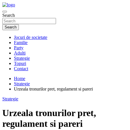
Skip
to
Just another WordPress site
content
Search
JocuriDeSocietate.Ro
Search
Jocuri de societate
Familie
Party
Adulti
Strategie
Topuri
Contact
Home
Strategie
Urzeala tronurilor pret, regulament si pareri
Strategie
Urzeala tronurilor pret,
regulament si pareri