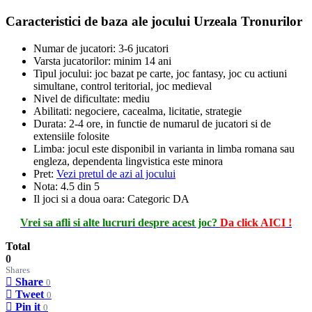
Caracteristici de baza ale jocului Urzeala Tronurilor
Numar de jucatori: 3-6 jucatori
Varsta jucatorilor: minim 14 ani
Tipul jocului: joc bazat pe carte, joc fantasy, joc cu actiuni
simultane, control teritorial, joc medieval
Nivel de dificultate: mediu
Abilitati: negociere, cacealma, licitatie, strategie
Durata: 2-4 ore, in functie de numarul de jucatori si de
extensiile folosite
Limba: jocul este disponibil in varianta in limba romana sau
engleza, dependenta lingvistica este minora
Pret:
Vezi pretul de azi al jocului
Nota: 4.5 din 5
Il joci si a doua oara: Categoric DA
Vrei sa afli si alte lucruri despre acest joc?
Da click AICI
!
Total
0
Shares
Share
0
Tweet
0
Pin it
0