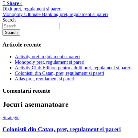
Share
0
Navigare
Dixit pret, regulament si pareri
Monopoly Ultimate Banking pret, regulament si pareri
în
Search
articole
Search
Articole recente
Activity pret, regulament si pareri
Monopoly pret, regulament si pareri
Activity Club Edition pentru adulti pret, regulament si pareri
Colonistii din Catan, pret, regulament si pareri
Alias pret, regulament si pareri
Comentarii recente
Jocuri asemanatoare
Strategie
Colonistii din Catan, pret, regulament si pareri