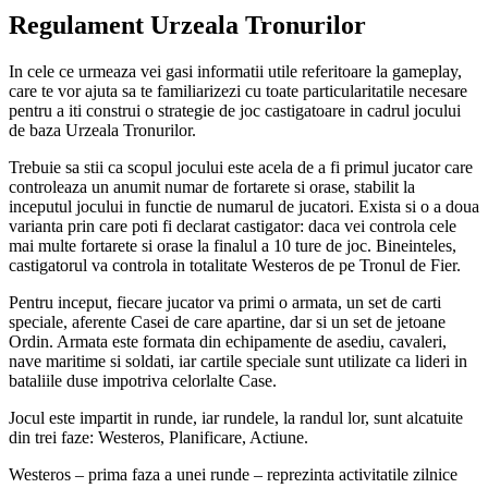
Regulament Urzeala Tronurilor
In cele ce urmeaza vei gasi informatii utile referitoare la gameplay,
care te vor ajuta sa te familiarizezi cu toate particularitatile necesare
pentru a iti construi o strategie de joc castigatoare in cadrul jocului
de baza Urzeala Tronurilor.
Trebuie sa stii ca scopul jocului este acela de a fi primul jucator care
controleaza un anumit numar de fortarete si orase, stabilit la
inceputul jocului in functie de numarul de jucatori. Exista si o a doua
varianta prin care poti fi declarat castigator: daca vei controla cele
mai multe fortarete si orase la finalul a 10 ture de joc. Bineinteles,
castigatorul va controla in totalitate Westeros de pe Tronul de Fier.
Pentru inceput, fiecare jucator va primi o armata, un set de carti
speciale, aferente Casei de care apartine, dar si un set de jetoane
Ordin. Armata este formata din echipamente de asediu, cavaleri,
nave maritime si soldati, iar cartile speciale sunt utilizate ca lideri in
bataliile duse impotriva celorlalte Case.
Jocul este impartit in runde, iar rundele, la randul lor, sunt alcatuite
din trei faze: Westeros, Planificare, Actiune.
Westeros – prima faza a unei runde – reprezinta activitatile zilnice