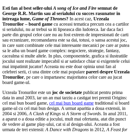
Esti fan al best seller-ului
A song of Ice and Fire
semnat de
George R.R. Martin sau al serialului cu succes rasunator in
intreaga lume,
Game of Thrones
?
In acest caz,
Urzeala
Tronurilor – board game
cu aceeasi tematica precum cea a cartilor
si serialului, nu ar trebui sa iti lipseasca din ludoteca. Iar daca faci
parte din grupul celor care nu au fost extrem de impresionati de carti
sau ecranizare, recomandarea este sa dai, totusi, o sansa acestui joc,
in care sunt combinate cele mai interesante mecanici pe care ar putea
sa le aiba un board game complex: negociere, strategie, fantasy,
cacealma si multe altele. In plus, componentele, grafica si ilustratiile
jocului sunt realizate impecabil si ar satisface chiar si exigentele celui
mai impatimit jucator! Aceasta nu este doar opinia unui fan al
celebrei serii, ci una dintre cele mai populare
pareri despre Urzeala
Tronurilor
, pe care o impartasesc majoritatea celor care au jucat
board game-ul.
Urzeala Tronurilor este un
joc de societate
publicat pentru prima
data in anul 2003, iar un an mai tarziu a castigat trei premii Origins:
cel mai bun board game,
cel mai bun board game
traditional si board
game-ul cu cel mai bun design. A urmat aparitia a doua extensii, in
2004 si 2006,
A Clash of Kings
si
A Storm of Swords
. In anul 2011,
a aparut o a doua editie a jocului, mult mai ofertanta, atat din punct
de vedere al game play-ului, cat si al design-ului. Aceasta a fost
urmata de trei extensii:
A Dance with Dragons
in 2012,
A Feast for