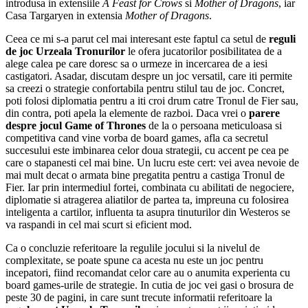
introdusa in extensiile
A Feast for Crows
si
Mother of Dragons
, iar
Casa Targaryen in extensia
Mother of Dragons
.
Ceea ce mi s-a parut cel mai interesant este faptul ca setul de
reguli
de joc Urzeala Tronurilor
le ofera jucatorilor posibilitatea de a
alege calea pe care doresc sa o urmeze in incercarea de a iesi
castigatori. Asadar, discutam despre un joc versatil, care iti permite
sa creezi o strategie confortabila pentru stilul tau de joc. Concret,
poti folosi diplomatia pentru a iti croi drum catre Tronul de Fier sau,
din contra, poti apela la elemente de razboi. Daca vrei o
parere
despre jocul Game of Thrones
de la o persoana meticuloasa si
competitiva cand vine vorba de board games, afla ca secretul
succesului este imbinarea celor doua strategii, cu accent pe cea pe
care o stapanesti cel mai bine. Un lucru este cert: vei avea nevoie de
mai mult decat o armata bine pregatita pentru a castiga Tronul de
Fier. Iar prin intermediul fortei, combinata cu abilitati de negociere,
diplomatie si atragerea aliatilor de partea ta, impreuna cu folosirea
inteligenta a cartilor, influenta ta asupra tinuturilor din Westeros se
va raspandi in cel mai scurt si eficient mod.
Ca o concluzie referitoare la regulile jocului si la nivelul de
complexitate, se poate spune ca acesta nu este un joc pentru
incepatori, fiind recomandat celor care au o anumita experienta cu
board games-urile de strategie. In cutia de joc vei gasi o brosura de
peste 30 de pagini, in care sunt trecute informatii referitoare la